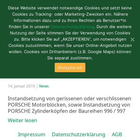
Diese Website verwendet notwendige Cookies und setzt keine
Cookies zu Tracking- oder Marketing-Zwecken ein. Nähere
Informationen dazu und zu Ihren Rechten als Benutzer*in
Beiträge mit Tag ‘Baureihe 996’
finden Sie in unserer
Datenschutzerklärung
. Durch die weitere
Nutzung der Seite stimmen Sie der Verwendung von Cookies
zu. Bitte klicken Sie auf „AKZEPTIEREN“, um notwendigen
Instandsetzung von PORSCHE
Cookies zuzustimmen, wenn Sie unser Online-Angebot nutzen
wollen. Cookies von Drittanbietern (z.B. Google Maps) können
Motorblöcken und
Sie separat zustimmen.
Akzeptieren
Zylinderköpfen
14. Januar 2019
|
News
Instandsetzung von gerissenen oder verschlissenen
PORSCHE Motorblöcken, sowie Instandsetzung von
PORSCHE Zylinderköpfen der Baureihen 996 / 997
Weiter lesen
Impressum
Datenschutzerklärung
AGB